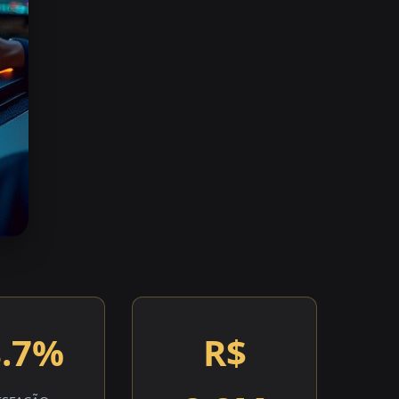
8.7%
R$