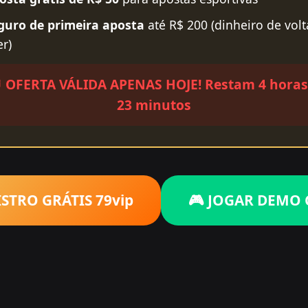
guro de primeira aposta
até R$ 200 (dinheiro de volt
r)
 OFERTA VÁLIDA APENAS HOJE! Restam 4 horas
23 minutos
ISTRO GRÁTIS 79vip
🎮 JOGAR DEMO 