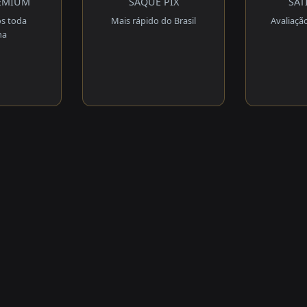
EMIUM
SAQUE PIX
SAT
s toda
Mais rápido do Brasil
Avaliaçã
na