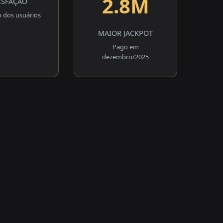
2.8M
ISFAÇÃO
o dos usuários
MAIOR JACKPOT
Pago em
dezembro/2025