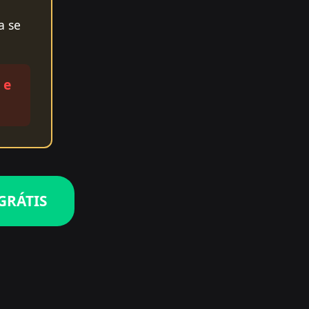
a se
 e
GRÁTIS