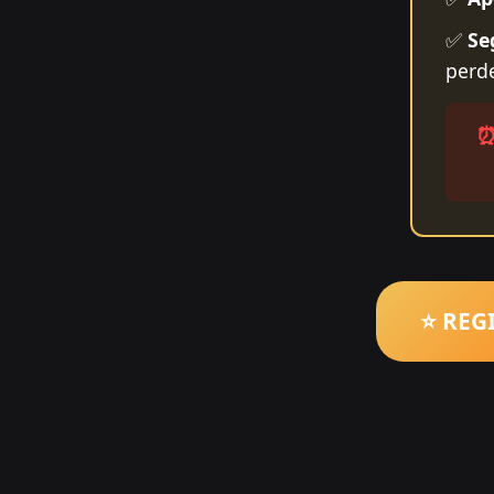
✅
Se
perde
⏰
⭐ REG